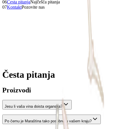
06
Česta pitanja
Najčešća pitanja
07
Kontakt
Pozovite nas
Česta pitanja
Proizvodi
Jesu li vaša vina doista organska?
Po čemu je Maraština tako posebna u vašem kraju?