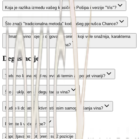
Koja je razlika između vašeg klasičnog Pošipa i verzije "Vis"?
Što znači "tradicionalna metoda" kod vašeg pjenušca Chance?
Imate li vino koje bi odgovaralo onima koji vole snažnija, karakterna
vina?
Degustacije
Trebamo li unaprijed rezervirati termin za posjet vinariji?
Što je uključeno u degustaciju vina?
Nudite li dodatne aktivnosti osim samog kušanja vina?
Primate li veće grupe?
Zapošljavamo - otvorene su 2 pozicije