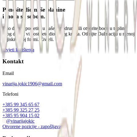
Ponesite dio naše planine
i mora sa sobom.
Bilo da nas posjetite u našem podrumu ili otvorite bocu u toplini
svog doma, vi postajete dio našeg kruga. Otkrijte Dalmaciju u njenoj
najiskrenijoj formi. Živjeli.
Uvjeti korištenja
Kontakt
Email
vinarija.jokic1906@gmail.com
Telefoni
+385 99 345 65 67
+385 99 325 27 25
+385 95 904 15 02
@vinarijajokic
Otvorene pozicije - zapošljavamo