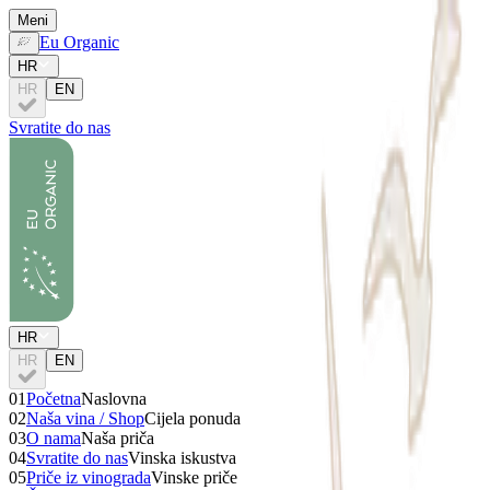
Meni
Eu Organic
HR
HR
EN
Svratite do nas
HR
HR
EN
01
Početna
Naslovna
02
Naša vina / Shop
Cijela ponuda
03
O nama
Naša priča
04
Svratite do nas
Vinska iskustva
05
Priče iz vinograda
Vinske priče