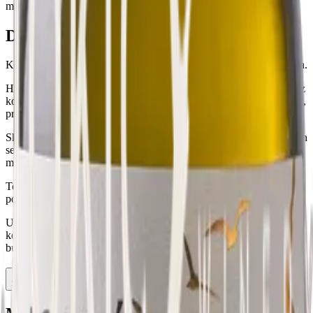
mijenjaju.
Domaćinska Dalmacija
Kornat i Matanovi dvori su mjesta gdje se Dalmacija živi kako treba.
Hrana iz ognjišta, miris dima, meso i riba koji imaju okus prostora iz
kojeg dolaze. Tempo koji ne možete ubrzati i vino koje ide uz njega,
prirodno, bez objašnjenja. Ovdje se dolazi da se ostane, da se gušta.
Skalinada na Hvaru i Punta u Supetru na Braču su mjesta zbog kojih
se planovi mijenjaju. Lagana, točna, uvijek na pravom mjestu, uz
more i uz tanjur koji miriše na ljeto.
To su mjesta zbog kojih se ne priča samo o putovanju, već o
povratku.
U svemu tome, vino nije dodatak, već prirodan nastavak prostora iz
kojeg dolazi, u ljepoti koja se ne može opisati riječima i u okusu koji
budi toplinu i sve čari lijepog života.
Sadržaj stranice