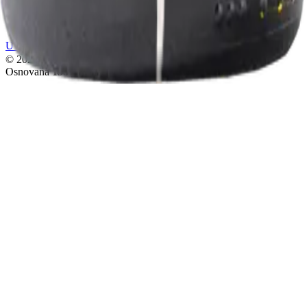
Ovo je ujedno i vrijeme kada se mogu kupiti vina u vinariji
Uvjeti korištenja
Nazad na vrh
©
2026
Vinarija Jokić.
Sva prava zadržana.
Osnovana 1906.