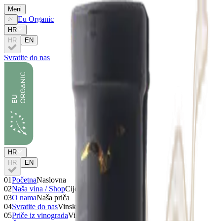
Meni
Eu Organic
HR
HR
EN
Svratite do nas
HR
HR
EN
01
Početna
Naslovna
02
Naša vina / Shop
Cijela ponuda
03
O nama
Naša priča
04
Svratite do nas
Vinska iskustva
05
Priče iz vinograda
Vinske priče