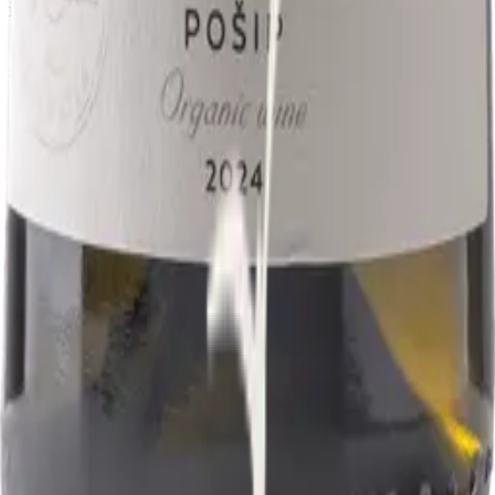
i mora sa sobom.
Bilo da nas posjetite u našem podrumu ili otvorite bocu u toplini
svog doma, vi postajete dio našeg kruga. Otkrijte Dalmaciju u njenoj
najiskrenijoj formi. Živjeli.
Uvjeti korištenja
Kontakt
Email
vinarija.jokic1906@gmail.com
Telefoni
+385 99 345 65 67
+385 99 325 27 25
+385 95 904 15 02
@vinarijajokic
Otvorene pozicije - zapošljavamo
Radno vrijeme
Radno vrijeme 08-16h