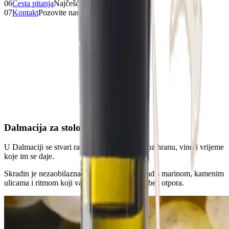
06
Česta pitanja
Najčešća pitanja
07
Kontakt
Pozovite nas
Dalmacija za stolom
U Dalmaciji se stvari razumiju za stolom. Kroz hranu, vino i vrijeme
koje im se daje.
Skradin je nezaobilazna gastro oaza. Mali grad s marinom, kamenim
ulicama i ritmom koji vas natjera da usporite bez otpora.