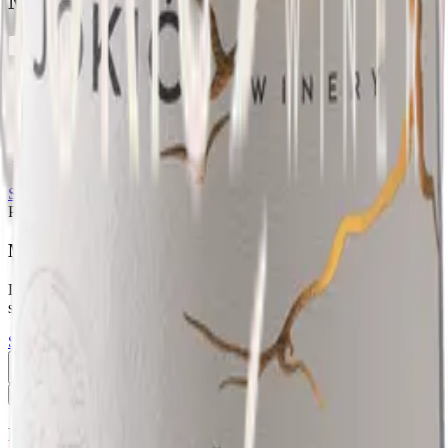
Moglo bi vam se svidjeti
Autohtona bijela vina
Premium selekcija
Rosé vina
Crvena vina
Maraština
Maraština
Lagana i lepršava, ova autohtona sorta donosi neopterećenu radost
sunčanog dana kroz nježne mirise mediteranskog bilja i citrusa.
Saznaj više
Pogledajte sva vina
Pošip
Maraština
Lagana i lepršava, ova autohtona sorta donosi neopterećenu radost
sunčanog dana kroz nježne mirise mediteranskog bilja i citrusa.
Saznaj više
Pogledajte sva vina
Zapošljavamo - otvorene su 2 pozicije
Ponesite dio naše planine