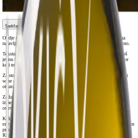
Sadržaj stranice
Ovdje se jede jedan od najboljih rižota u Dalmaciji. Nećemo ga
najavljivati, morate ga probati. Kod Tome u Cantinetti, obavezno.
Tekstura koja ostaje, dubina okusa bez viška, tanjur koji traži još
jednu čašu vina. Ručak lako preraste u sate, u hladu, uz razgovor
koji teče bez napora.
Za stolove kojima se vraćamo: Cantinetta, Evala, Pini, kao i mali
wine gardeni skriveni iza kamenih zidova. Mjesta gdje se vino
otvara polako, uz hranu, uz vrijeme, uz ljude.
Zadar, energija, more i ozbiljan stol. Zadar je grad koji se kreće
između povijesti i suvremenog ritma, ali se njegova prava snaga
osjeti za stolom.
Kolonada donosi klasičnu preciznost bez greške. Harbor modernu
energiju i pogled koji traži da ostanete. Morita i The Taste suvremen
pristup bez suvišnog. Pjat domaću kuhinju kakva treba biti. Dva
Ribara i Jadera su mjesta koja traju, sigurna, bez potrebe da se