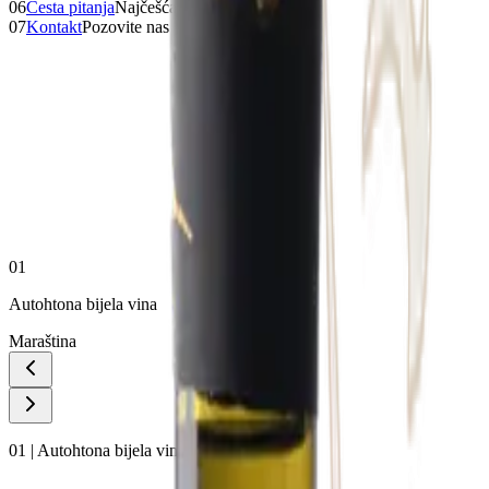
06
Česta pitanja
Najčešća pitanja
07
Kontakt
Pozovite nas
01
Autohtona bijela vina
Maraština
01 | Autohtona bijela vina