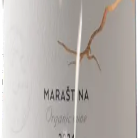
Tamo gdje bura tiho oblikuje vinograde, a more donosi svoju
toplinu, nastaju organska vina snažnog karaktera i čiste mineralnosti.
Uzgojena s poštovanjem prema zemlji i ritmu prirode, u svakoj čaši
nose kamen pod nogama i sol u zraku.
Zapošljavamo - otvorene su 2 pozicije
Ponesite dio naše planine
i mora sa sobom.
Bilo da nas posjetite u našem podrumu ili otvorite bocu u toplini
svog doma, vi postajete dio našeg kruga. Otkrijte Dalmaciju u njenoj
najiskrenijoj formi. Živjeli.
Uvjeti korištenja