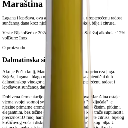
Maraština
Lagana i lepršava, ova autohtona sorta donosi neopterećenu radost
sunčanog dana kroz nježne mirise mediteranskog bilja i citrusa.
Vrsta
:
Bijelo
Berba
:
2024
Sadržaj šećera
:
Suho
Sadržaj alkohola
:
12%
vol
Bure
:
Inox
O proizvodu
Dalmatinska sirena
​Ako je Pošip kralj, Maraština je vesela i živahna princeza juga.
Svježa, lagana i blago mirisna, ona u sebi čuva autentični duh
dalmatinskog vinogorja, donoseći u čašu neopterećenu radost i
lepršavost sunčanog dana.
​Dobivena fermentacijom isključivo u inoxu, ova Maraština ostaje
vjerna svojoj sortnoj svježini. Hladnoća čelika "zaključala" je
njezine primarne arome, ostavljajući vino kristalno čistim, pitkim i
elegantnim, bez težine drveta – idealno za one koji traže suptilnost i
preciznost.​U finoj harmoniji otkrivaju se nježne note citrusa, bijelog
koštičavog voća i diskretnog mediteranskog začinskog bilja. U
ustima je meka, s kiselinama koje su prisutne taman toliko da