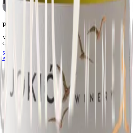
Pošip
Moćno i mineralno vino koje u svojoj najčišćoj formi čuva
autentični genetski kod sunca, kamena i zrelog koštičavog voća.
Saznaj više
Pogledajte sva vina