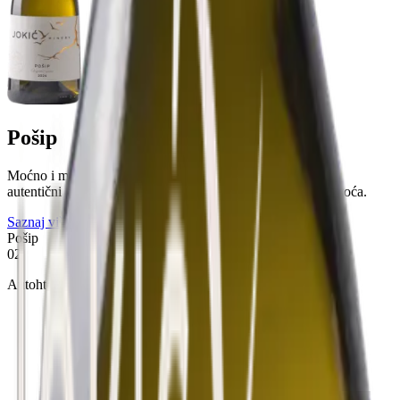
Pošip
Moćno i mineralno vino koje u svojoj najčišćoj formi čuva
autentični genetski kod sunca, kamena i zrelog koštičavog voća.
Saznaj više
Pošip
02
Autohtona bijela vina