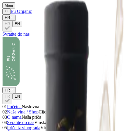
Meni
Eu Organic
HR
HR
EN
Svratite do nas
HR
HR
EN
01
Početna
Naslovna
02
Naša vina / Shop
Cijela ponuda
03
O nama
Naša priča
04
Svratite do nas
Vinska iskustva
05
Priče iz vinograda
Vinske priče