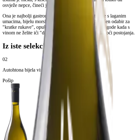
osvježe nepce, čineći je iznimno pitkom.
​Ona je najbolji gastronomski prijatelj: ljubi tjestenine s laganim
umacima, bijelu morsku ribu i kremaste rižote. Savršen odabir za
"kratke rukave", opuštene trenutke s prijateljima i prigode kada s
vinom ne želite ići "do kraja", već samo uživati u lakoći postojanja.
Iz iste selekcije
02
Autohtona bijela vina
Pošip