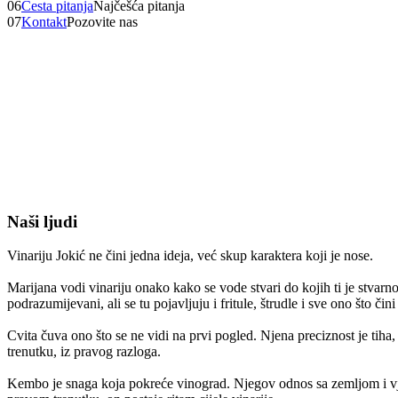
06
Česta pitanja
Najčešća pitanja
07
Kontakt
Pozovite nas
Naši ljudi
Vinariju Jokić ne čini jedna ideja, već skup karaktera koji je nose.
Marijana vodi vinariju onako kako se vode stvari do kojih ti je stvarno
podrazumijevani, ali se tu pojavljuju i fritule, štrudle i sve ono što
Cvita čuva ono što se ne vidi na prvi pogled. Njena preciznost je tiha
trenutku, iz pravog razloga.
Kembo je snaga koja pokreće vinograd. Njegov odnos sa zemljom i vje