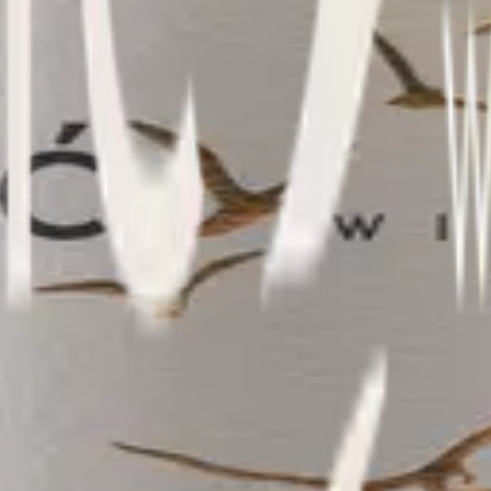
čanog dana kroz nježne mirise mediteranskog bilja i citrusa.
čanog dana kroz nježne mirise mediteranskog bilja i citrusa.