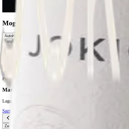
Moglo bi vam se svidjeti
Autohtona bijela vina
Premium selekcija
Rosé vina
Crvena vina
Maraština
Maraština
Lagana i lepršava, ova autohtona sorta donosi neopterećenu radost sun
Saznaj više
Pogledajte sva vina
Pošip
Maraština
Lagana i lepršava, ova autohtona sorta donosi neopterećenu radost sun
Saznaj više
Pogledajte sva vina
Zapošljavamo - otvorene su 2 pozicije