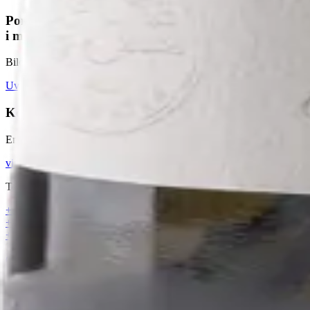
Ponesite dio naše planine
i mora sa sobom.
Bilo da nas posjetite u našem podrumu ili otvorite bocu u toplini svog 
Uvjeti korištenja
Kontakt
Email
vinarija.jokic1906@gmail.com
Telefoni
+385 99 345 65 67
+385 99 325 27 25
+385 95 904 15 02
@vinarijajokic
Otvorene pozicije - zapošljavamo
Radno vrijeme