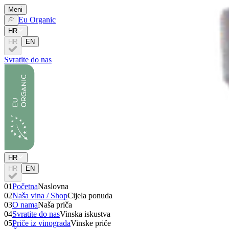
Meni
Eu Organic
HR
HR
EN
Svratite do nas
HR
HR
EN
01
Početna
Naslovna
02
Naša vina / Shop
Cijela ponuda
03
O nama
Naša priča
04
Svratite do nas
Vinska iskustva
05
Priče iz vinograda
Vinske priče