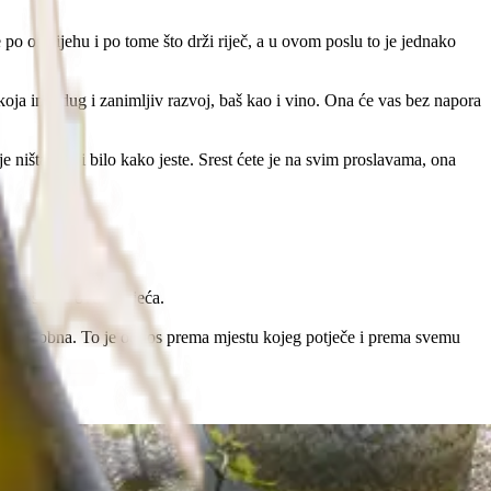
e po osmijehu i po tome što drži riječ, a u ovom poslu to je jednako
 koja ima dug i zanimljiv razvoj, baš kao i vino. Ona će vas bez napora
nje ništa ne bi bilo kako jeste. Srest ćete je na svim proslavama, ona
ono što se ovdje osjeća.
ja vrlo osobna. To je odnos prema mjestu kojeg potječe i prema svemu