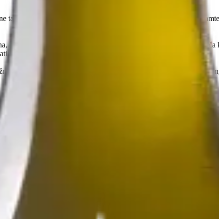
 tamo gdje treba, ali način na koji to radi ostavlja trag. Ljudi ga pamt
rena, a radoznalost velika. Sa njom vino nikada nije samo piće, već priča
ti na najbolji pršut koji ste probali, nema priče!
ju i strpljenje. Ne voli se slikati i snimati, ali njen trag je svuda. Bez 
u odluku da se posveti rodnoj Dalmaciji. Ali to neće do kraja objasniti 
rada i koliko je života u svemu što se radi, postaje jasno da je vinari