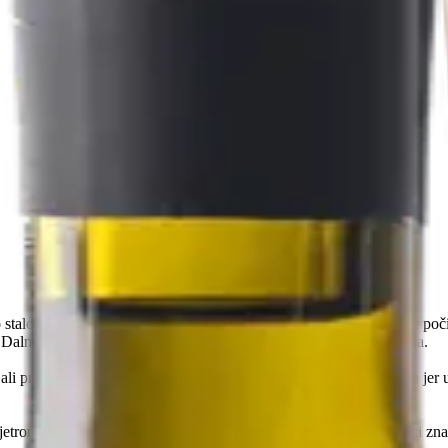
 stalo. Ona razumije da vino nije samo proizvod, već iskustvo koje počin
 čini Dalmaciju onakvom kakva jeste, toplom, direktnom i punom ukusa.
, ali presudna. Svaki proces prolazi kroz njene ruke i njenu kontrolu je
trom nije naučen, nego urođen. Zna svaki red, svaki traktor, svaki z