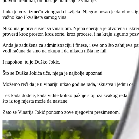
pravom trenutku, on postaje ritam cijele vinarije.
Luka je veza između vinograda i svijeta. Njegov posao je da vino stigne
važno kao i kvaliteta samog vina.
Nikolina je prvi susret sa vinarijom. Njena energija je otvorena i isk
provesti kroz prostor, kroz sorte, kroz procese, i na kraju sigurno pozva
Anđa je zadužena za administraciju i finese, i sve ono što zahtijeva pažn
vodi računa da smo na okupu i da nikada ništa ne fali.
I napokon, tu je Duško Jokić.
Što se Duška Jokića tiče, njega je najbolje upoznati.
Možemo reći da je u vinariju utkao godine rada, iskustva i jednu osobn
Tek kada dođete, kada vidite koliko pažnje stoji iza svakog reda vinog
što iz tog mjesta može da nastane.
Zato se Vinarija Jokić ponosno zove njegovim prezimenom.