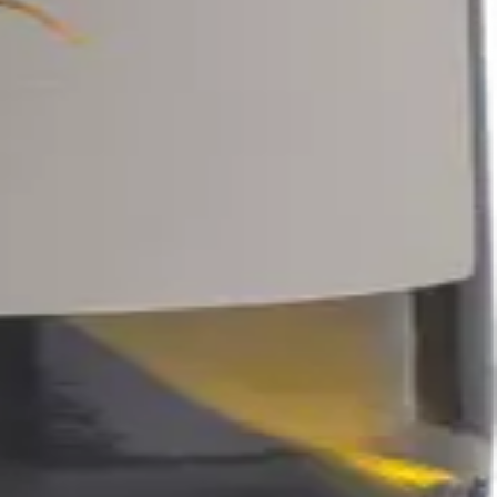
ijoj formi. Živjeli.