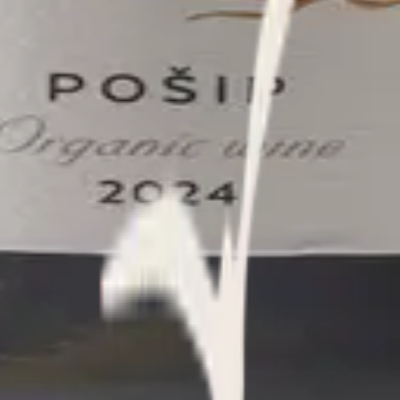
doma, vi postajete dio našeg kruga. Otkrijte Dalmaciju u njenoj najiskren