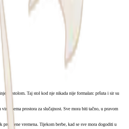
je za stolom. Taj stol kod nje nikada nije formalan: pršuta i sir su
r u vinu nema prostora za slučajnost. Sve mora biti tačno, u pravom
nak promjene vremena. Tijekom berbe, kad se sve mora dogoditi u